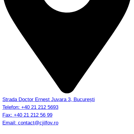
Strada Doctor Ernest Juvara 3, București
Telefon:
+40 21 212 5693
Fax:
+40 21 212 56 99
Email:
contact@cjilfov.ro