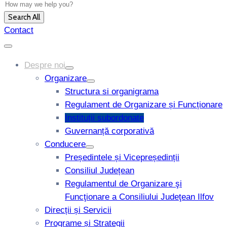
Search All
Contact
Despre noi
Organizare
Structura si organigrama
Regulament de Organizare și Funcționare
Instituții subordonate
Guvernanță corporativă
Conducere
Președintele și Vicepreședinții
Consiliul Județean
Regulamentul de Organizare şi
Funcţionare a Consiliului Judeţean Ilfov
Direcții și Servicii
Programe și Strategii