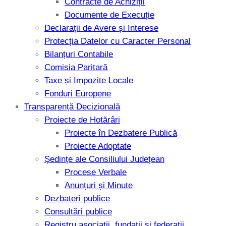
Contracte de Achiziții
Documente de Execuție
Declarații de Avere și Interese
Protecția Datelor cu Caracter Personal
Bilanțuri Contabile
Comisia Paritară
Taxe și Impozite Locale
Fonduri Europene
Transparență Decizională
Proiecte de Hotărâri
Proiecte în Dezbatere Publică
Proiecte Adoptate
Ședințe ale Consiliului Județean
Procese Verbale
Anunțuri și Minute
Dezbateri publice
Consultări publice
Registru asociații, fundații și federații