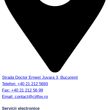
Strada Doctor Ernest Juvara 3, București
Telefon:
+40 21 212 5693
Fax:
+40 21 212 56 99
Email:
contact@cjilfov.ro
Servicii electronice