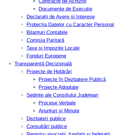
Contracte de Achiziții
Documente de Execuție
Declarații de Avere și Interese
Protecția Datelor cu Caracter Personal
Bilanțuri Contabile
Comisia Paritară
Taxe și Impozite Locale
Fonduri Europene
Transparență Decizională
Proiecte de Hotărâri
Proiecte în Dezbatere Publică
Proiecte Adoptate
Ședințe ale Consiliului Județean
Procese Verbale
Anunțuri și Minute
Dezbateri publice
Consultări publice
Registru asociații, fundații și federații