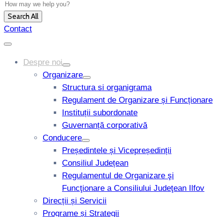
Search All
Contact
Despre noi
Organizare
Structura si organigrama
Regulament de Organizare și Funcționare
Instituții subordonate
Guvernanță corporativă
Conducere
Președintele și Vicepreședinții
Consiliul Județean
Regulamentul de Organizare şi
Funcţionare a Consiliului Judeţean Ilfov
Direcții și Servicii
Programe și Strategii