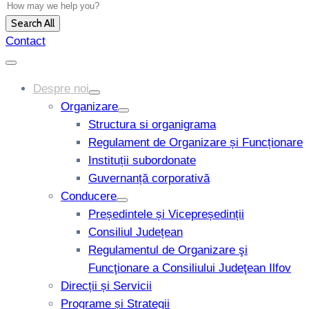
Search All
Contact
Despre noi
Organizare
Structura si organigrama
Regulament de Organizare și Funcționare
Instituții subordonate
Guvernanță corporativă
Conducere
Președintele și Vicepreședinții
Consiliul Județean
Regulamentul de Organizare şi
Funcţionare a Consiliului Judeţean Ilfov
Direcții și Servicii
Programe și Strategii