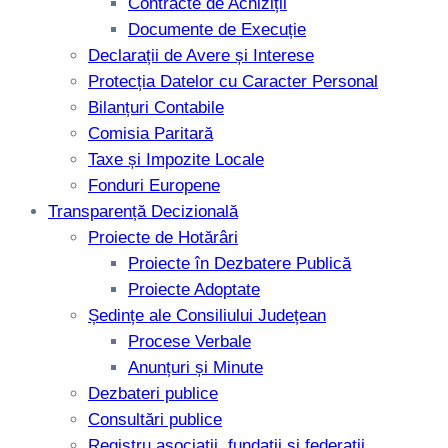
Contracte de Achiziții
Documente de Execuție
Declarații de Avere și Interese
Protecția Datelor cu Caracter Personal
Bilanțuri Contabile
Comisia Paritară
Taxe și Impozite Locale
Fonduri Europene
Transparență Decizională
Proiecte de Hotărâri
Proiecte în Dezbatere Publică
Proiecte Adoptate
Ședințe ale Consiliului Județean
Procese Verbale
Anunțuri și Minute
Dezbateri publice
Consultări publice
Registru asociații, fundații și federații