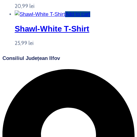
20,99
lei
Add to cart
Shawl-White T-Shirt
25,99
lei
Consiliul Județean Ilfov