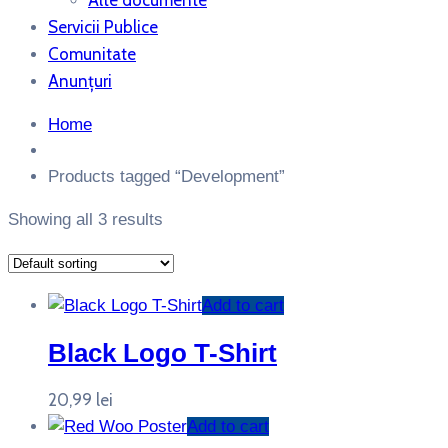
Alte documente
Servicii Publice
Comunitate
Anunțuri
Home
Products tagged “Development”
Showing all 3 results
Add to cart
Black Logo T-Shirt
20,99
lei
Add to cart