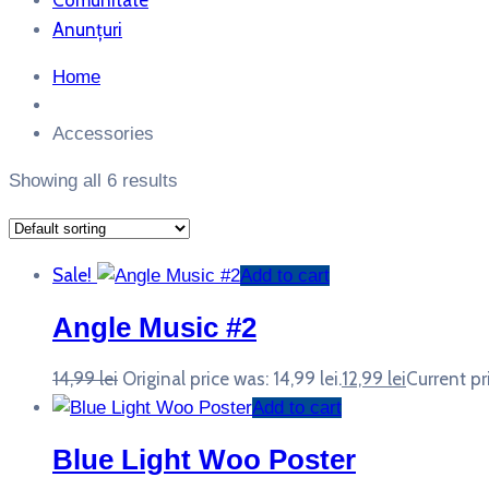
Comunitate
Anunțuri
Home
Accessories
Showing all 6 results
Sale!
Add to cart
Angle Music #2
14,99
lei
Original price was: 14,99 lei.
12,99
lei
Current pri
Add to cart
Blue Light Woo Poster