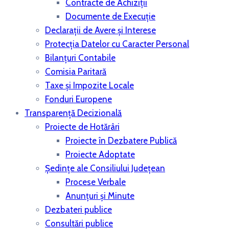
Contracte de Achiziții
Documente de Execuție
Declarații de Avere și Interese
Protecția Datelor cu Caracter Personal
Bilanțuri Contabile
Comisia Paritară
Taxe și Impozite Locale
Fonduri Europene
Transparență Decizională
Proiecte de Hotărâri
Proiecte în Dezbatere Publică
Proiecte Adoptate
Ședințe ale Consiliului Județean
Procese Verbale
Anunțuri și Minute
Dezbateri publice
Consultări publice