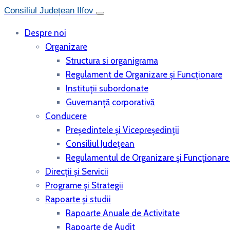
Consiliul Județean Ilfov
Despre noi
Organizare
Structura si organigrama
Regulament de Organizare și Funcționare
Instituții subordonate
Guvernanță corporativă
Conducere
Președintele și Vicepreședinții
Consiliul Județean
Regulamentul de Organizare şi Funcţionare a
Direcții și Servicii
Programe și Strategii
Rapoarte și studii
Rapoarte Anuale de Activitate
Rapoarte de Audit