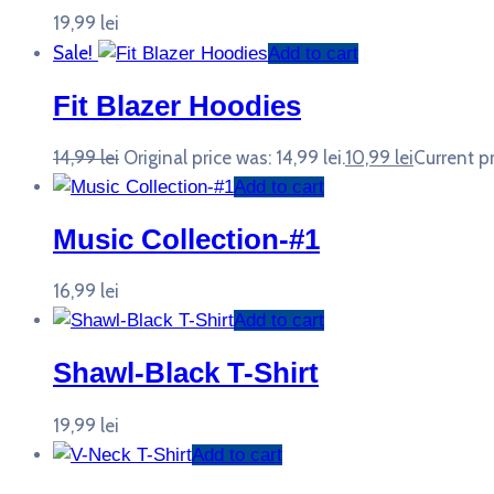
19,99
lei
Sale!
Add to cart
Fit Blazer Hoodies
14,99
lei
Original price was: 14,99 lei.
10,99
lei
Current pri
Add to cart
Music Collection-#1
16,99
lei
Add to cart
Shawl-Black T-Shirt
19,99
lei
Add to cart