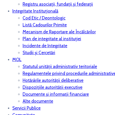
Registru asociații, fundații și federații
Integritate Instituțională
Cod Etic / Deontologic
Listă Cadourilor Primite
Mecanism de Raportare ale Încălcărilor
Plan de integritate al instituției
Incidente de Integritate
Studii și Cercetări
MOL
Statutul unității administrativ teritoriale
Regulamentele privind procedurile administrativ
Hotărârile autorităţii deliberative
Dispoziţiile autorităţii executive
Documente şi informaţii financiare
Alte documente
Servicii Publice