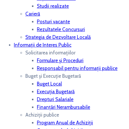
Studii realizate
Carieră
Posturi vacante
Rezultatele Concursuri
Strategia de Dezvoltare Locală
Informații de Interes Public
Solicitarea informațiilor
Formulare și Proceduri
Responsabil pentru informații publice
Buget și Execuție Bugetară
Buget Local
Execuția Bugetară
Drepturi Salariale
Finanțări Nerambursabile
Achiziții publice
Program Anual de Achiziții